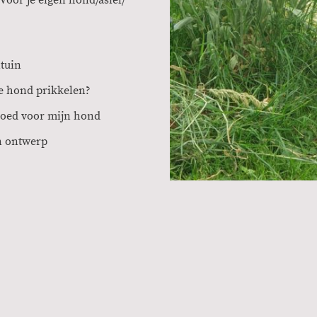
ntuin
je hond prikkelen?
 goed voor mijn hond
n ontwerp