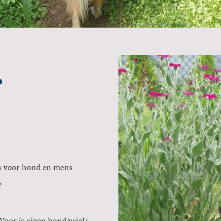
?
in voor hond en mens
?
 Voor je eigen hond/asiel/