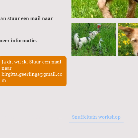
dan stuur een mail naar
meer informatie.
Ja dit wil ik. Stuur een mail
naar
birgitta.geerlings@gmail.co
m
Home
Verlatingsangst
Snuffeltuin workshop