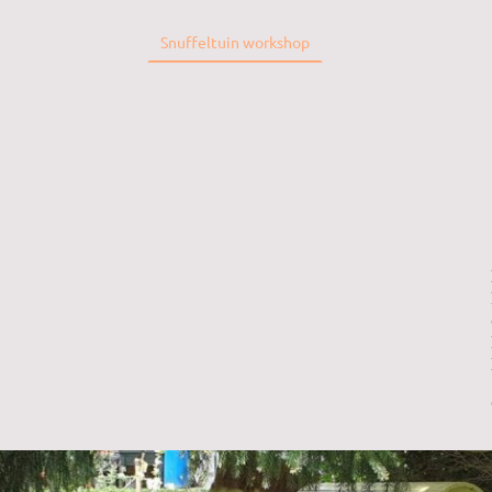
Verlatingsangst
Snuffeltuin workshop
Snuffeltuin Bella
vice
Deutsch
English
Shop
Over mij