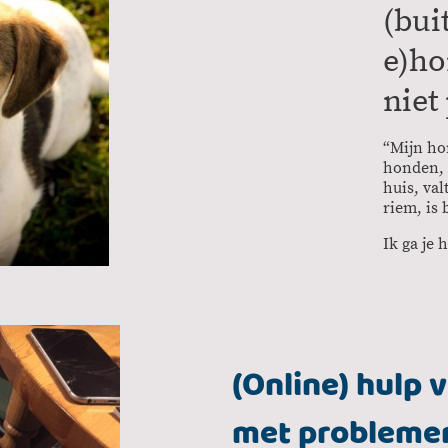
(bui
e)ho
niet 
“Mijn hon
honden, v
huis, val
riem, is
Ik ga je 
(Online) hulp
met probleme