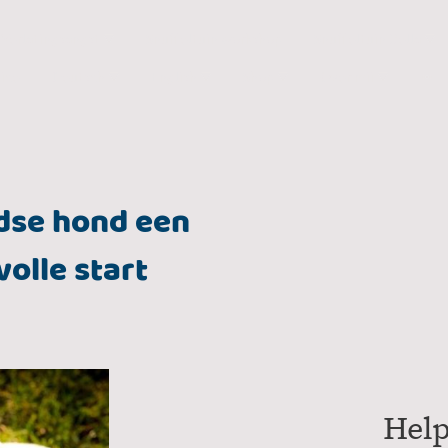
Verlatingsangst
Snuffeltuin workshop
Snuffeltuin Bella
vice
Deutsch
English
Shop
Over mij
dse hond een
volle start
Help