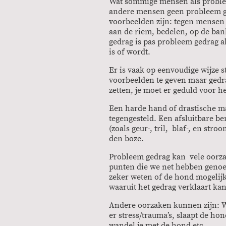
Wat sommige mensen als problee
andere mensen geen probleem g
voorbeelden zijn: tegen mensen
aan de riem, bedelen, op de ban
gedrag is pas probleem gedrag a
is of wordt.
Er is vaak op eenvoudige wijze 
voorbeelden te geven maar gedrag
zetten, je moet er geduld voor 
Een harde hand of drastische m
tegengesteld. Een afsluitbare b
(zoals geur-, tril, blaf-, en str
den boze.
Probleem gedrag kan vele oorz
punten die we net hebben genoe
zeker weten of de hond mogelijk
waaruit het gedrag verklaart k
Andere oorzaken kunnen zijn: We
er stress/trauma’s, slaapt de ho
wandel je met de hond etc.