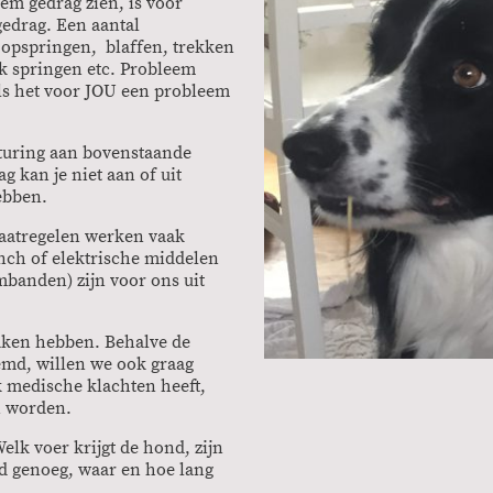
m gedrag zien, is voor
edrag. Een aantal
 opspringen, blaffen, trekken
k springen etc. Probleem
ls het voor JOU een probleem
sturing aan bovenstaande
 kan je niet aan of uit
hebben.
aatregelen werken vaak
ench of elektrische middelen
oombanden) zijn voor ons uit
aken hebben. Behalve de
md, willen we ook graag
 medische klachten heeft,
an worden.
lk voer krijgt de hond, zijn
nd genoeg, waar en hoe lang