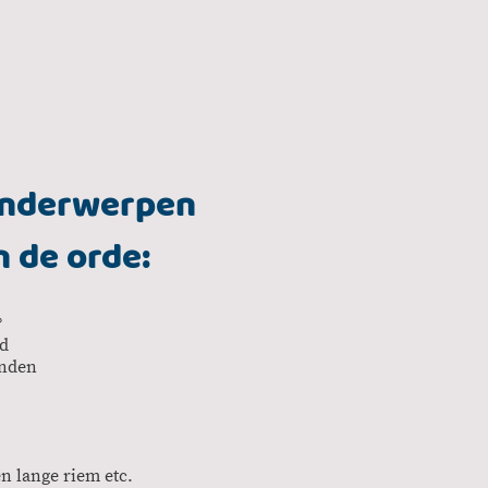
onderwerpen
 de orde:
?
nd
onden
en lange riem etc.