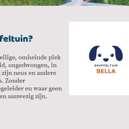
feltuin?
veilige, omheinde plek
eid, ongedwongen, in
g zijn neus en andere
n. Zonder
egeleider en waar geen
n aanwezig zijn.