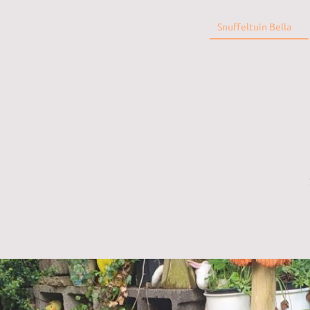
Verlatingsangst
Snuffeltuin workshop
Snuffeltuin Bella
vice
Deutsch
English
Shop
Over mij