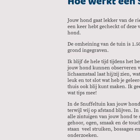
Hoe werkt een 
Jouw hond gaat lekker van de rie
een keer hebt gecheckt of deze v
hond.
De omheining van de tuin is 1.50
grond ingegraven.
Ik blijf de hele tijd tijdens het 
jouw hond kunnen observeren wa
lichaamstaal laat hij/zij zien, w
leuk en tot slot wat heb je gele
thuis ook blij kunt maken. Ik ge
wat tips mee!
In de Snuffeltuin kan jouw hond 
terwijl wij op afstand blijven. I
alle zintuigen van jouw hond te 
gehoor, ogen, smaak en de touch
staan veel struiken, bossages en
onderzoeken.