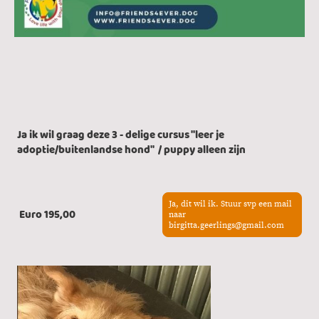
Ja ik wil graag deze 3 - delige cursus "leer je
adoptie/buitenlandse hond" / puppy alleen zijn
Ja, dit wil ik. Stuur svp een mail
Euro 195,00
naar
birgitta.geerlings@gmail.com