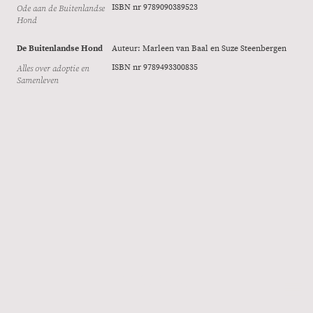
Ode aan de Buitenlandse
ISBN nr 9789090389523
Hond
De Buitenlandse Hond
Auteur: Marleen van Baal en Suze Steenbergen
Alles over adoptie en
ISBN nr 9789493300835
Samenleven