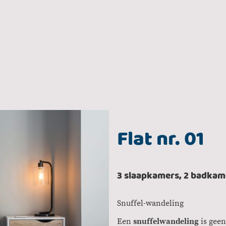
Verlatingsangst
Snuffeltuin workshop
Snuffeltuin Bella
vice
Deutsch
English
Shop
Over mij
Flat nr. 01
3 slaapkamers, 2 badkame
Snuffel-wandeling
Een
snuffelwandeling
is geen