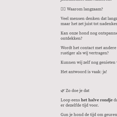
🚶‍♀️ Waarom langzaam?
Veel mensen denken dat lang
maar het zet juist tot nadenke
Kan onze hond nog ontspannen
ontdekken?
Wordt het contact met andere
rustiger als wij vertragen?
Kunnen wij zelf nog genieten 
Het antwoord is vaak: ja!
🌿 Zo doe je dat
Loop eens
het halve rondje
da
er dezelfde tijd voor.
Gun je hond de tijd om geure