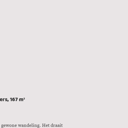
Buitenlandse Hond
rs, 167 m²
 gewone wandeling. Het draait