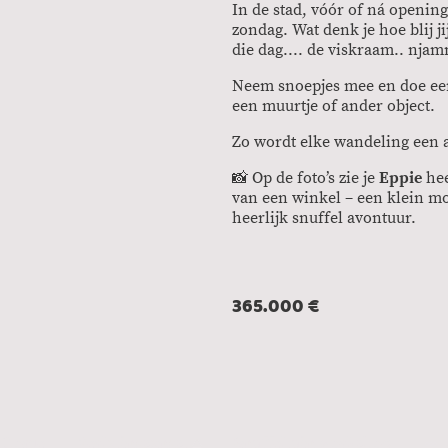
In de stad, vóór of ná opening
zondag. Wat denk je hoe blij j
die dag.... de viskraam.. njam
Neem snoepjes mee en doe e
een muurtje of ander object.
Zo wordt elke wandeling een 
📸 Op de foto’s zie je
Eppie
hee
van een winkel – een klein m
heerlijk snuffel avontuur.
365.000 €
Home
Verlatingsangst
Snuffeltuin workshop