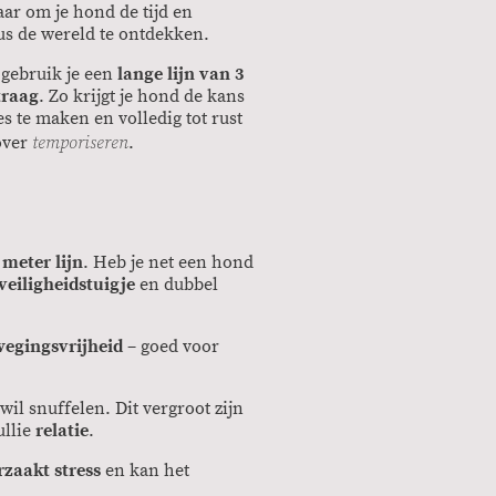
ar om je hond de tijd en
us de wereld te ontdekken.
 gebruik je een
lange lijn van 3
traag
. Zo krijgt je hond de kans
 te maken en volledig tot rust
temporiseren
over
.
 meter lijn
. Heb je net een hond
veiligheidstuigje
en dubbel
egingsvrijheid
– goed voor
wil snuffelen. Dit vergroot zijn
ullie
relatie
.
rzaakt stress
en kan het