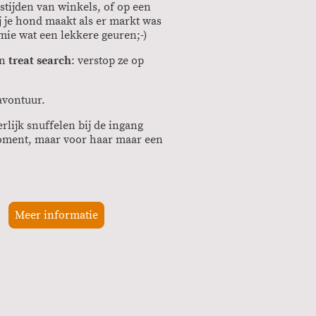
stijden van winkels, of op een
ij je hond maakt als er markt was
mie wat een lekkere geuren;-)
en
treat search
: verstop ze op
avontuur.
rlijk snuffelen bij de ingang
oment, maar voor haar maar een
Meer informatie