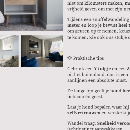
niet om kilometers maken, ma
vrijheid geven om met zijn ne
Tijdens een snuffelwandeling
meter
en loop je bewust
heel 
om geuren op te nemen, keuzes
te komen. Zie ook ons stukje 
🐶 Praktische tips
Gebruik een
Y-tuigje
en een
3
uit het buitenland, dan is een
aanlijnen een absolute must.
De lange lijn geeft je hond
bew
lichaam én geest.
Laat je hond bepalen waar hij 
zelfvertrouwen
en versterkt j
Wandel traag.
Snelheid veroo
jachtinstinct aanwakkeren.