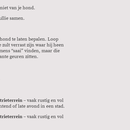
eniet van je hond.
ullie samen.
 hond te laten bepalen. Loop
 zult verrast zijn waar hij heen
 mens “saai” vinden, maar die
ante geuren zitten.
n
trieterrein
– vaak rustig en vol
tend of late avond in een stad.
trieterrein
– vaak rustig en vol